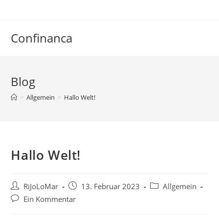
Zum
Inhalt
springen
Confinanca
Blog
>
Allgemein
>
Hallo Welt!
Hallo Welt!
Beitrags-
Beitrag
Beitrags-
RiJoLoMar
13. Februar 2023
Allgemein
Autor:
veröffentlicht:
Kategorie:
Beitrags-
Ein Kommentar
Kommentare: