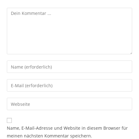
Kommentieren
Gib
deinen
Namen
Gib
oder
deine
Benutzernamen
E-
Gib
zum
Mail-
deine
Kommentieren
Adresse
Website-
ein
zum
URL
Name, E-Mail-Adresse und Website in diesem Browser für
Kommentieren
ein
meinen nächsten Kommentar speichern.
ein